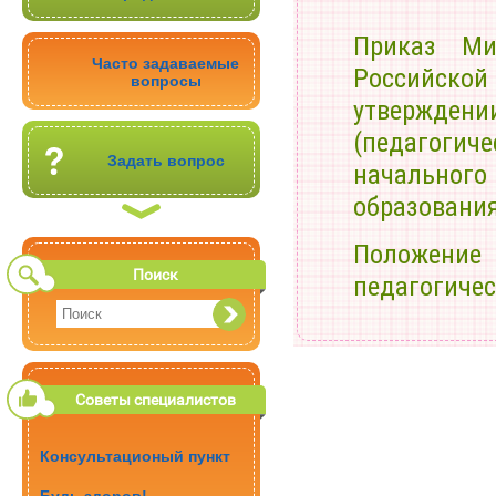
Приказ Ми
Часто задаваемые
Российско
вопросы
утверждени
(педагогич
Задать вопрос
начального 
образования
Положени
Новости
Поиск
педагогиче
Местоположение
Советы специалистов
Консультационый пункт