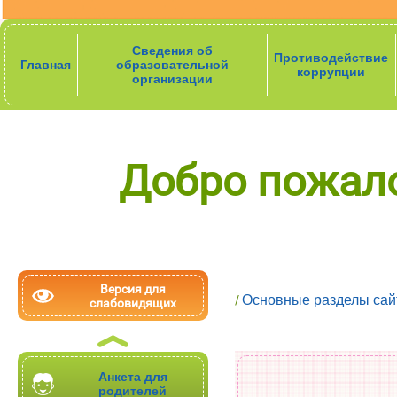
Сведения об
Противодействие
Главная
образовательной
коррупции
организации
Добро пожало
Версия для
Основные разделы сай
слабовидящих
Анкета для
родителей